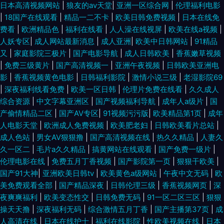
日本高清视频网站
|
狼友的av天堂
|
亚洲一区综合网
|
伦理福利电影
|
18国产在线观看
|
精品一二不卡
|
欧美日韩免费视频
|
日本在线免
费看
|
欧洲精品色
|
福利在线看
|
人人澡在线视屏
|
欧美在线a视频
|
人妖专区
|
成人网站最新消息
|
成人亚洲
|
欧美中日韩网站
|
91精品
又
|
家庭影院三极片
|
国产电影导航
|
成人日韩欧美
|
香蕉嫩草视频
|
免费三级黄片
|
国产高清视频一
|
亚洲午夜视频
|
日韩欧美亚洲电
影
|
香蕉视频黄色电影
|
日韩福利影院
|
激情小说三级
|
老湿影院69
|
深夜福利线看免费
|
欧美一区日韩
|
伦理片免费在线看
|
久久成人
综合资源
|
中文字幕亚洲区
|
国产视频福利导航
|
成年人a级片
|
国
产偷情精品二区
|
国产AV专区
|
91视频污污版
|
欧美精品第1页
|
成年
人电影天堂
|
欧洲成人免费视频
|
欧美肥老妇
|
日韩欧美看片总站
|
成人色站
|
男女AV狠狠撸
|
国产高清视频在线
|
热久久精品
|
人妻久
久一区二
|
毛片a久久精品
|
搞黄网站在线观看
|
国产免费一级片
|
伦理电影在线
|
免费五月丁香视频
|
国产影院第一页
|
狠狠干欧美
|
国产91大神
|
亚洲欧美日韩tv
|
欧美黄色a级网站
|
午夜中文无码
|
欧
美免费观看全部
|
国产精品深夜
|
日韩伦理三级
|
香蕉视频网页
|
深
夜爽爽福利
|
欧美变态性交
|
日韩免费无码
|
91一区二区三区
|
狠狠
操天天撸
|
深夜福利无码
|
综合激情五月丁香
|
国产主播第37页
|
成
人高清在线
|
日本在线护士
|
福利在线影院
|
性欧美视频在线
|
日本