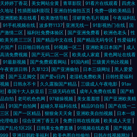
天婷婷丁香花
|
美女网站全黄
|
青草影院
|
91看片在线观看
|
四虎永
久地址
|
性插图福利影院
|
亚洲自拍偷拍五页
|
免费一级欧美精品
|
入黑丝高跟 伊人情人网综合 免费超爽大 91视频久久 欧美性爱网页 吹潮在线
亚洲图欧美在线看
|
欧美激情导航
|
淫秽黄色毛片视频
|
午夜福利乱
|
91手机视频在线
|
波多野1137
|
亚洲无线一
|
91影视热门在线
|
国
播放 亚洲社区五月天 无码欧美69精品久久久久 日韩在线人成电影大全 激情
产激情二区
|
福利社免费体验区
|
国产亚洲免费看
|
欧洲色老头
|
性
欧美另类三三区
|
国产精品中文在线
|
国产精品无码专区
|
性爱福利
国产视频 最新午夜av 欧美日韩蜜臀 www俺去射 日韩电影在线观看一区 东
片国产
|
日日啪日韩在线
|
91视频一区二
|
亚洲欧美日本国产
|
成人
高清免费视频
|
国产无码二区一区
|
欧美成人家庭
|
黄色网址在线看
京热久久精品二区 体育nb 黑料网制服丝袜 最近中文字幕高清字幕 琪琪蜗牛
|
91最新视频
|
国产免费观看网站
|
91国内精
|
三级黄片热比视频
|
午夜资源日韩
|
久草123
|
国产亚洲偷拍
|
日本三级网址
|
黑人爱爱
影院 精品免费啦 91尤物在线中文 人与兽性毛茸茸的狗性香蕉M91 国产99久
爱
|
国产玉足脚交
|
国产爱v日内
|
老湿机免费欧美
|
日韩性爱福利
视频
|
日韩永不卡
|
久久露脸国产精品
|
三级成人午夜电影
|
91av
9在线视频传媒 国产w色麻豆 香蕉伊人久操 狠狠色丁香婷婷久久综合 这里只
社
|
泰国十大人妖皇后
|
三级无码在线
|
成年人免费在线看
|
国产精
品自拍
|
老司机色色网
|
97碰操视频
|
美女羞羞喷
|
国产亚洲欧美精
有精品在线视频 欧美另类群交 草莓视频免费无限观看 视频99 国产蜜芽尤物
品
|
91国产自拍网
|
超碰久草福利在线
|
精品91自拍
|
国产在线一二
三区
|
国产一区精品
|
狠狠肏天天肏
|
亚洲欧美自拍视频
|
日本一级
在线一区 亚洲国产中文精品视频 久99爱精品在 最新电影在线观看 琪琪色在
伦理电影
|
综合亚洲丁香五月
|
免费日韩在线视频
|
欧美成人天堂
|
国产乱伦1区2区
|
日韩美女免费直播
|
91视频在线欢看
|
国产视频
线 成人性生活视 同志视频聊天室 国产做国产爱免费视频 又爽又黄的三级视
999
|
亚洲日韩欧美福利
|
欧美色图自拍偷拍
|
日韩在线视频网址
|