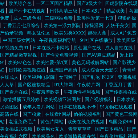
站
|
欧美综合色
|
一区二区国产精品
|
国产a级大全
|
四虎影院在线观
看
|
国产不卡在线视频
|
日韩高清三级
|
日本a级片
|
精品欧美
|
岛国
免费
|
成人三级色图
|
三级网站免费
|
欧美性爱第十七页
|
狠狠的操
|
丁香五月七月综合
|
欧美第一浮力影院
|
操操淫网
|
人妖干美女
|
国
产偷录视频
|
熟女乱伦区
|
欧美另类XXXX
|
超碰人肏
|
成人A片免费
|
中国三级女网站
|
午夜视频福利导航
|
91社区在线播放
|
欧美四级
|
91视频免费91
|
日本在线不卡网站
|
原创国产在线
|
成人自拍在线
|
国产精品嫩草影视
|
国产性交兔费视频
|
国产AV麻豆精品
|
爰上碰
91
|
欧美97色色
|
欧美性爱-第1页
|
黄色无码破解网站
|
国产影视少
妇
|
日韩欧美视频在线
|
亚洲国产高清
|
成人综合天天影院
|
青青草
在线成人
|
欧美福利电影院
|
女同种子
|
国产乱伦1区2区
|
亚洲视频
人人草
|
国产区连接精品
|
91大神网
|
午夜特片网
|
丁香五月丁香
|
国产看片在线
|
午夜羞羞欧美
|
午夜两性福利视频
|
国产传媒撸在线
|
激情播播五月婷婷
|
欧美视频亚洲图片
|
国产视频福利
|
日本欧美
另类图区
|
成年人看片网站
|
日本在线视频不卡
|
91尤物在线观看
|
高清在线
|
国产粉嫩
|
在线看h网站
|
偷拍视频福利
|
国产黄色三级网
站
|
老湿免费毛片
|
黄色片网站
|
欧美在线免费视频
|
岛国免费99
|
美女插拔式视频
|
欧美男女互入
|
青青草草草
|
国产日本精品
|
国产
午夜福利六区
|
欧美极品色
|
欧美激情视频在线
|
午夜偷拍福利视频