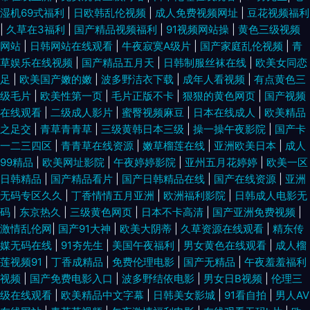
湿机69式福利
|
日欧韩乱伦视频
|
成人免费视频网址
|
豆花视频福利
探花 漂亮的保姆3免费播放 91自拍视频在线 麻豆国产人妻欲求不满 夜夜春
|
久草在3福利
|
国产精品视频福利
|
91视频网站操
|
黄色三级视频
网站
|
日韩网站在线观看
|
牛夜寂寞A级片
|
国产家庭乱伦视频
|
青
夜夜爽 国产美女被 日韩电影在线观看视频 99精品国产麻 美女91小视频 亚洲
草娱乐在线视频
|
国产精品五月天
|
日韩制服丝袜在线
|
欧美女同恋
足
|
欧美国产嫩的嫩
|
波多野洁衣下载
|
成年人看视频
|
有点黄色三
欧美变态另类综合 国产精品欧美高清中文 日韩精品色综欧美 91探花内射 九
级毛片
|
欧美性第一页
|
毛片正版不卡
|
狠狠的黄色网页
|
国产视频
在线观看
|
二级成人影片
|
蜜臀视频麻豆
|
日本在线成人
|
欧美精品
九黄色视频 午夜国产情侣拍视频 大陆美女毛片福利在线观看 片中文字幕 最
之足交
|
青草青青草
|
三级黄韩日本三级
|
操一操午夜影院
|
国产卡
一二三四区
|
青青草在线资源
|
嫩草榴莲在线
|
亚洲欧美日本
|
成人
99精品
|
欧美网址影院
|
午夜婷婷影院
|
亚州五月花婷婷
|
欧美一区
好看免费 精品高清特色大片 香蕉视频www 豆花视频无码 欧日韩视频77 制
日韩精品
|
国产精品看片
|
国产日韩精品在线
|
国产在线资源
|
亚洲
无码专区久久
|
丁香情情五月亚洲
|
欧洲福利影院
|
日韩成人电影无
服诱惑国产一区 韩国免费一级成人 微拍福利地址av 成人xx视频 欧美拍拍视
码
|
东京热久
|
三级黄色网页
|
日本不卡高清
|
国产亚洲免费视频
|
激情乱伦网
|
国产91大神
|
欧美大阴蒂
|
久草资源在线观看
|
精东传
在线视频一区色 国产岳母理论9 熟女免费看 爱人人影院 免费国产 在线观看
媒无码在线
|
91夯先生
|
美国午夜福利
|
男女黄色在线观看
|
成人榴
莲视频91
|
丁香成精品
|
免费伦理电影
|
国产无精品
|
午夜羞羞福利
成人欧美 国产在线激情一区二区 丝袜少妇足交 草逼网欧美 欧美日韩成人 在
视频
|
国产免费电影入口
|
波多野结依电影
|
男女日B视频
|
伦理三
级在线观看
|
欧美精品中文字幕
|
日韩美女影城
|
91看自拍
|
男人AV
线观看中文字幕亚州 国产在线视频一区 手机看片福利盒子日韩 操碰伊人 女