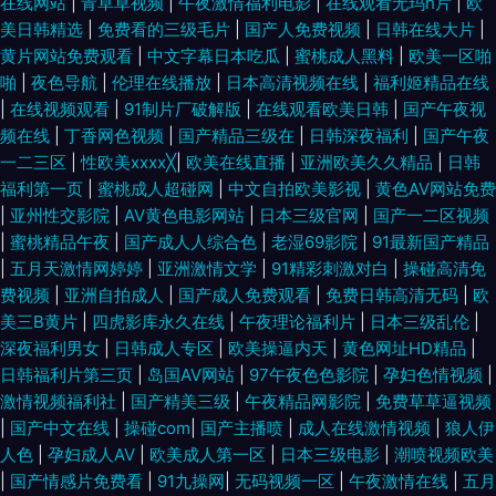
在线网站
|
青草草视频
|
午夜激情福利电影
|
在线观看无玛h片
|
欧
美日韩精选
|
免费看的三级毛片
|
国产人免费视频
|
日韩在线大片
|
人色极品影院 意大利极 国产午夜大片在线观看 午夜激情综合 大色欧美 欧美
黄片网站免费观看
|
中文字幕日本吃瓜
|
蜜桃成人黑料
|
欧美一区啪
啪
|
夜色导航
|
伦理在线播放
|
日本高清视频在线
|
福利姬精品在线
一级性生活最 中文字幕一区中文亚洲 极品色色影院 五月狼人AV 成人亚洲国
|
在线视频观看
|
91制片厂破解版
|
在线观看欧美日韩
|
国产午夜视
频在线
|
丁香网色视频
|
国产精品三级在
|
日韩深夜福利
|
国产午夜
产欧美另类 深入宝藏免费观看 久久久永久久久人妻精品麻豆 91九色夫妻绿
一二三区
|
性欧美xxxx╳
|
欧美在线直播
|
亚洲欧美久久精品
|
日韩
福利第一页
|
蜜桃成人超碰网
|
中文自拍欧美影视
|
黄色AV网站免费
帽 欧美人妖另类免费看 在线观看欧美一区 国产一级a爱片天天 邵氏梁珍妮三
|
亚州性交影院
|
AV黄色电影网站
|
日本三级官网
|
国产一二区视频
|
蜜桃精品午夜
|
国产成人人综合色
|
老湿69影院
|
91最新国产精品
级 国产中文字幕在线69 伊人婷婷色香五月 日韩精品在线视频直播 国产乱人
|
五月天激情网婷婷
|
亚洲激情文学
|
91精彩刺激对白
|
操碰高清免
费视频
|
亚洲自拍成人
|
国产成人免费观看
|
免费日韩高清无码
|
欧
激 亚洲欧美日韩狼人射 九九3d动漫精品 最新国产菊爆在线播放 日本不卡免
美三B黄片
|
四虎影库永久在线
|
午夜理论福利片
|
日本三级乱伦
|
深夜福利男女
|
日韩成人专区
|
欧美操逼内天
|
黄色网址HD精品
|
费视频新二区 狠狠天天干 岛国在线观看一 98精品国产综合久 亚洲欧美在 日
日韩福利片第三页
|
岛国AV网站
|
97午夜色色影院
|
孕妇色情视频
|
激情视频福利社
|
国产精美三级
|
午夜精品网影院
|
免费草草逼视频
|
国产中文在线
|
操碰com
|
国产主播喷
|
成人在线激情视频
|
狼人伊
本一区欧美国产日韩 欧美性色欧美 欧美网址在线播放 欧美中文视频 欧美第
人色
|
孕妇成人AV
|
欧美成人第一区
|
日本三级电影
|
潮喷视频欧美
|
国产情感片免费看
|
91九操网
|
无码视频一区
|
午夜激情在线
|
五月
一页在线 激情航班h版在线观看 国产精品福利在线播放 亚洲AT午夜剧场 后