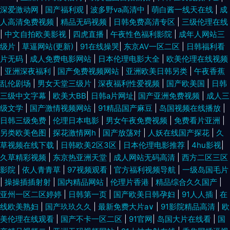
深爱激动网
|
国产福利观
|
波多野va高清中
|
萌白酱一线天在线
|
成
频 欧美美女激情伦理一区二区三区四区 超碰亚洲免费 熟女露脸视频9色 国产
人高清免费视频
|
精品无码视频
|
日韩免费高清专区
|
三级伦理在线
|
中文自拍欧美影视
|
四虎直播
|
午夜性色福利影院
|
成年人网站三
级片
|
草逼网站(更新)
|
91在线操哭
|
东京AV一区二区
|
日韩福利看
亚洲人成网站观看 影音AV在线资源 摸bbb揉 99热成人精品国产免 日韩高清
片无码
|
成人免费电影网站
|
日本伦理电影大全
|
欧美伦理在线视频
|
亚洲深夜福利
|
国产免费视频网站
|
亚洲欧美日韩另类
|
午夜香蕉
一区二区 国产精品免费小视频 亚洲精品综合网在 老司机A片视频在线 人妻
乱伦剧场
|
男女天堂三级片
|
深夜福利性爱视频
|
国产欧美国
|
日韩
三级中文字幕
|
欧美大BB
|
日韩a片网址
|
国产亚洲免费视频
|
成人三
人人爱 中文在线资源官网在线 美女免费视频91 麻豆avtt99 国产免费不卡v
级文学
|
国产激情视频网站
|
91精品国产麻豆
|
岛国视频在线播放
|
日韩三级免费
|
伦理日本电影
|
男女午夜免费视频
|
免费看片亚洲
|
片在线观看 野花韩国高清中 男女交性永久免费视频 日韩高清亚洲天堂 91免
另类欧美色图
|
探花激情网h
|
国产放荡对
|
人妖在线国产探花
|
久
草视频在线下载
|
日韩欧美2区3区
|
日本伦理电影推荐
|
4hu影视
|
费国视频 影音先锋2017av资源网 欧洲色综合 丁香五月综合缴情月 伊人成色
久草精彩视频
|
东京热亚洲天堂
|
成人网站无码高清
|
西方二区三区
影院
|
依人青青草
|
97视频观看
|
官方福利视频导航
|
一级岛国毛片
综 免费电影官网 爱豆传媒映视AV 熟女久草 国产伪娘在线一区 曰批全过程免
|
操操插插射射
|
国内精品网站
|
伦理片香港
|
精品综合久久国产
|
亚州一区二区婷婷
|
日韩第一页
|
国产欧美日韩孕妇
|
91人人插
|
在
费 女同伦理片 www超碰com 视频在线第91页 国自产拍 在线视频国产欧 欧
线欧美熟妇
|
国产玖玖久久
|
最新免费大片a∨
|
91影院精品高清
|
欧
美伦理在线观看
|
国产不卡一区二区
|
91官网
|
岛国大片在线看
|
国
美精品综合 草草视频亚洲 色偷偷偷 国产色五月婷婷 一级特黄a大片免费 日