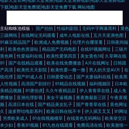
电影天堂官网|电影天堂免费|电影天堂免费电影|电影天堂免费电影
下载|电影天堂免费观|电影天堂免费下载
网站地图
欧美一区二区高清视频 强行扒开小受双腿进入 97婷婷四色播 乱亲女h秽乱长
主站蜘蛛池模板：
国产拍拍
|
性福利影院
|
无码中字网暴黑料
|
黄色
三级网纸
|
在线网址无码观看
|
成年人电影在线
|
五月天亚洲色图
|
亚洲妇女自偷自偷图片 国产精品网红主播美女 日韩日逼网站 91网站永久 九
91麻豆精品国产
|
欧洲成人免费视频
|
伦理片在哪里看
|
日韩夜间福
利
|
欧美色色资源站
|
精品国产无码电影
|
在线91视频网址
|
三级片
一免费网站 香蕉网在线观看 天天网综合 福利视频在线 日本3级中文字幕 91
黄色网
|
性爱福利在线
|
欧美性爱第四页
|
美女黄色18
|
久草网在线
91
|
国产在线精品观看
|
欧美在线免费播放
|
A片在线网址
|
日韩国
福利精选 91成人社区电影 久久草com 亚洲精品日韩一区二区 国产8x人 青草
产高清
|
欧美性天天影院
|
欧美性爱—撸一撸
|
男人的天堂AV片
|
在
线伦理
|
国产91成人在
|
日韩爱爱动态
|
国产夫妻福利在线
|
欧美黑
视频免费在线观看 最美情侣中文版 黄色链接在线看 午夜dj影院免费视频 全
人性视频
|
高清国产剧排行
|
91精品在线视频
|
福利视频区
|
日本欧
美精品视频
|
91唐伯虎
|
久久午夜精品店
|
伊人青青草在线
|
成人免
部播放 厨房玩弄人 少妇黑森林 老湿机午夜福利 岛国搬运www久 亚洲欧美
费播放
|
亚洲伦理影视
|
美女干逼视频
|
夜夜撸最新三区
|
午夜黄视
频
|
高清日本在线
|
国产精品美女乱子
|
国产青青草在线
|
黄色网址
日韩综合一区 久久人妻妻 亚洲ww 国产欧美丝袜 日韩综合网 97在线免费视
久
|
波多野结电影系列
|
欧美日韩在线不卡
|
伊人插叉叉叉
|
91网址
|
另类欧美成人
|
91在线视频榴草
|
在线黄色无码网站
|
欧美挙交日
频播放 另类综合 亚洲午夜成 国产精品欧美伊人久久久久婷婷 日本在线播放
本少妇
|
香蕉91视频
|
91九色在线观看
|
免费高清在线
|
欧美激情一