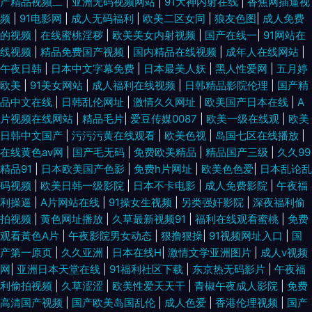
产精品视频二
|
亚洲无码视频网站
|
91大神内射在线
|
香焦网插逼视
频
|
91电影网
|
成人无码福利
|
欧美二区女同
|
狼友色图
|
成人免费
本精品一线二 光棍影视首页 亚洲电视 九九伊人大香蕉 2012中文字幕国语版
的视频
|
在线蜜桃淫秽
|
欧美美女内射视频
|
国产在线一
|
91网站在
线视频
|
精品免费国产视频
|
国内精品在线视频
|
成年人在线网站
|
区一区二区三欧美 国产91在线不卡 亚州黄页色情网站 精品视频国产 91福利
午夜日韩
|
日本中文字幕免费
|
日本最美人妖
|
黑人性爱网
|
五月婷
欧美
|
91美女网站
|
成人福利在线视频
|
日韩精品影院伦理
|
国产精
姬免费看 日本肏屄网 男女羞羞的事在线观看 超碰伊人97 视频91在线国产 国
品中文在线
|
日韩乱伦网址
|
激情久久网址
|
欧美国产日本在线
|
A
片视频在线网站
|
精品毛片
|
爱豆传媒0087
|
欧美一级在线观
|
欧美
产一卡2卡三卡4卡免费网站 一区视频 欧美区精品系 超碰级品 丝瓜视频安卓
日韩中文国产
|
污污污黄在线观看
|
欧美色视
|
岛国七区在线播放
|
在线黄色av网
|
国产毛无码
|
免费欧美精品
|
精品国产三级
|
久久99
精品91
|
日本欧美国产色影
|
免费h片网址
|
欧美色色爱
|
日本乱论乱
国产自愉自愉第三区 中日韩高 欧美在线一二三区 国产91免费视频 丁香花在
码视频
|
欧美日韩一级影院
|
日本不卡电影
|
成人免费影院
|
午夜福
利操逼
|
A片网站在线
|
91操女生视频
|
另类强奸影院
|
深夜福利偷
亚洲人成伊 免费无码一区二区三区A片视频 超碰在线96 污91在线 合集导航
拍视频
|
黄色网址播放
|
久草最新视频91
|
福利在线观看蜜桃
|
免费
观看黃色A片
|
午夜影院男女动态
|
狠撸狠操
|
91视频网址入口
|
国
随心裁 中国最新电影 欧美淫乱一二三区 大香蕉依草在线 97视频在看 日韩欧
产第一原页
|
久久亚洲
|
日本在线H
|
激情文学亚洲图片
|
成人v视频
网
|
亚洲日本天堂在线
|
91福利社区下载
|
东京热无码影片
|
午夜福
美在线亚洲四区 国产日韩第一 伊人东京热一本道 欧美精品乱码久 成全动漫
利偷拍视频
|
久草涩涩
|
欧美性爱天天干
|
青椒午夜成人影院
|
免费
高清国产视频
|
国产欧美岛国乱伦
|
成人色爱
|
香港伦理视频
|
国产
视频在线观看免费高清 脱一边吃胸亲 狠狠的爱综合 中文字幕日韩精 欧洲在