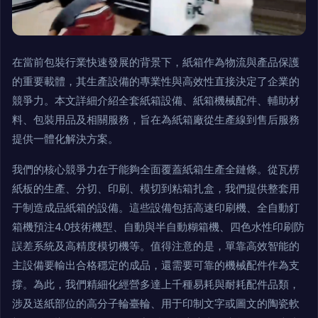
在當前包裝行業快速發展的背景下，紙箱作為物流與產品保護
的重要載體，其生產設備的專業性與高效性直接決定了企業的
競爭力。本文詳細介紹全套紙箱設備、紙箱機械配件、輔助材
料、包裝用品及相關服務，旨在為紙箱廠從生產線到售后服務
提供一體化解決方案。
我們的核心競爭力在于能夠全面覆蓋紙箱生產全鏈條。從瓦楞
紙板的生產、分切、印刷、模切到粘箱扎盒，我們提供整套用
于制造成品紙箱的設備。這些設備包括高速印刷機、全自動釘
箱機預注4.0技術機型、自動與半自動糊箱機、四色水性印刷防
誤差系統及高精度模切機等。值得注意的是，單靠高效智能的
主設備要輸出合格穩定的成品，還需要可靠的機械配件作為支
撐。為此，我們精細化經營多達上千種易耗與耐耗配件品類，
涉及送紙部位的高分子輪臺輪、用于印制文字或圖文的陶瓷軟