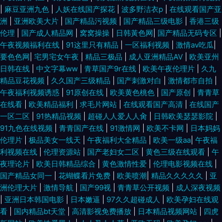
|
麻豆亚洲九色
|
人妖在线国产探花
|
波多野洁衣p
|
在线观看国产亚
洲
|
亚洲欧美大片
|
国产精品污视频
|
国产精品三级电影
|
香港三级
伦理
|
国产成人精品网
|
窝窝操操
|
日韩黃色网
|
国产精品无码专区
|
午夜视频福利在线
|
91这里只有精品
|
一区福利视频
|
激情av吃瓜
|
要色色网
|
宅男宅女午夜
|
精品三极品
|
成人亚洲精品AV
|
欧美亚州
日韩在线
|
中文字幕ww
|
青草国产9r在线
|
欧美午夜伦理片
|
久九
精品豆花视频
|
久久国产三级精品
|
国产刺激对白
|
激情都市自拍
|
午夜福利视频诱惑
|
91原创在线
|
欧美黄色桃色
|
国产原创
|
青青草
在线看
|
欧美精品福利
|
求毛片网站
|
在线观看国产高清
|
在线国产
一区二区
|
91热精品视频
|
超碰人人爱人人肏
|
日韩欧美瑟瑟影院
|
91九色在线视频
|
青青国产在线
|
91激情网
|
欧美不卡网
|
日本妈妈
伦理片
|
极品美女一线天
|
午夜福利大全精品
|
欧美一级aa
|
午夜福
利视频在线
|
伦理资源站
|
国产老妇女二区
|
黄色三级在线观看
|
午
夜理论片
|
欧美日韩精品综合
|
黄色激情性爱
|
伦理电影视频在线
|
国产精品女同一
|
花蝴蝶看片免费
|
欧美喷潮
|
精品久久久久久
|
亚
洲伦理大片
|
激情导航
|
国产99视
|
青青草公开视频
|
成人深夜视频
|
亚洲日本韩国电影
|
日本嫩逼
|
97久久超碰成人
|
欧美孕妇在线观
看
|
国内精品bt天堂
|
高清影视免费播放
|
日本精品视频网站
|
四虎