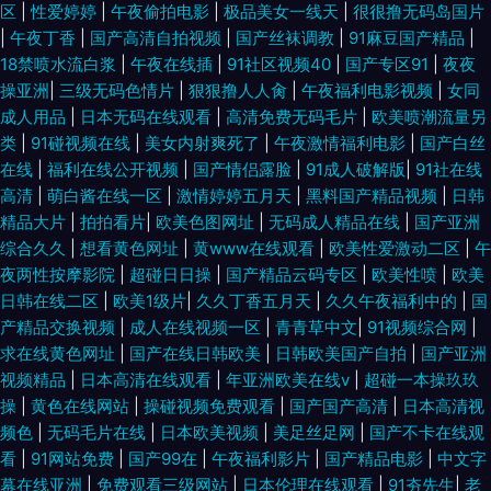
区
|
性爱婷婷
|
午夜偷拍电影
|
极品美女一线天
|
很很撸无码岛国片
一区 91人人 精品深夜寂 亚洲精品卡2卡3卡4卡乱码 狠狠干2026 污污在线
|
午夜丁香
|
国产高清自拍视频
|
国产丝袜调教
|
91麻豆国产精品
|
18禁喷水流白浆
|
午夜在线插
|
91社区视频40
|
国产专区91
|
夜夜
操亚洲
|
三级无码色情片
|
狠狠撸人人肏
|
午夜福利电影视频
|
女同
观看国产黑丝 国产精品国产福利 日韩精品在线看 91全网在线观看国产 萌白
成人用品
|
日本无码在线观看
|
高清免费无码毛片
|
欧美喷潮流量另
类
|
91碰视频在线
|
美女内射爽死了
|
午夜激情福利电影
|
国产白丝
酱自慰91 亚洲精品欧美综合二区 国产国际 日本3级视频 18福利视频导航 姐
在线
|
福利在线公开视频
|
国产情侣露脸
|
91成人破解版
|
91社在线
高清
|
萌白酱在线一区
|
激情婷婷五月天
|
黑料国产精品视频
|
日韩
妹22完整版 在线免费AV电话 女人18 AV性爱社区 在线视频一区二区 日本一
精品大片
|
拍拍看片
|
欧美色图网址
|
无码成人精品在线
|
国产亚洲
综合久久
|
想看黄色网址
|
黄www在线观看
|
欧美性爱激动二区
|
午
在线中文 久久綜合很很很 亚洲第一az 亚洲性爱无 国产人成视 日撸夜撸 97
夜两性按摩影院
|
超碰日日操
|
国产精品云码专区
|
欧美性喷
|
欧美
日韩在线二区
|
欧美1级片
|
久久丁香五月天
|
久久午夜福利中的
|
国
色综合1 看动漫网 在线不卡 国产午夜一级 日韩专区 aⅴ日本亚洲欧洲免费 免
产精品交换视频
|
成人在线视频一区
|
青青草中文
|
91视频综合网
|
求在线黄色网址
|
国产在线日韩欧美
|
日韩欧美国产自拍
|
国产亚洲
费网站在线看 亚洲影院午夜影院 亚洲图片欧美日韩 国产乱子伦农村叉叉 日
视频精品
|
日本高清在线观看
|
年亚洲欧美在线v
|
超碰一本操玖玖
操
|
黄色在线网站
|
操碰视频免费观看
|
国产国产高清
|
日本高清视
韩精品三级在线观看 91在线导航 看成年全黄大色黄大片 亚洲福利一区二区
频色
|
无码毛片在线
|
日本欧美视频
|
美足丝足网
|
国产不卡在线观
看
|
91网站免费
|
国产99在
|
午夜福利影片
|
国产精品电影
|
中文字
三区 国产黄色网 日本动漫网站有哪些 91成人电影 九九欧美变 制服诱惑传媒
幕在线亚洲
|
免费观看三级网站
|
日本伦理在线观看
|
91夯先生
|
老