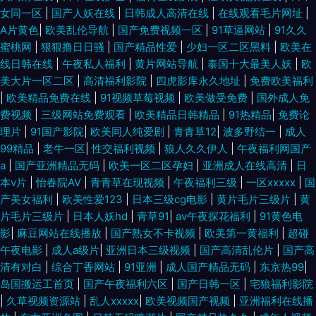
女同一区
|
国产人妖在线
|
日韩成人高清在线
|
在线观看毛片网址
|
A片黄色
|
欧美乱伦导航
|
国产免费视频一区
|
91草逼网站
|
91久久
蜜桃网
|
狠狠撸日日骚
|
国产精品性爱
|
少妇一区二区黑料
|
欧美在
线日韩在线
|
午夜私人福利
|
黄片网站导航
|
泰国十大最美人妖
|
欧
美大片一区二区
|
高清福利影院
|
四虎影库永久地址
|
免费欧美福利
|
欧美精品免费在线
|
91视频草莓视频
|
欧美做受免费
|
国外成人免
费视频
|
三级网站免费观看
|
欧美精品日韩精品
|
91热精品
|
免费论
理片
|
91国产影院
|
欧美同人纯爱剧
|
青青草12
|
波多野结一
|
成人
99精品
|
老牛一区
|
性交福利视频
|
狼人久久伊人
|
午夜福利网国产
a
|
国产亚洲精品无码
|
欧美一区二区孕妇
|
亚洲成人在线高清
|
日
本v片
|
怡春院AV
|
青青草在现视频
|
午夜福利三级
|
一区xxxxx
|
国
产美女福利
|
欧美性爱123
|
日本三级cg电影
|
黄片毛片三级片
|
黄
片毛片三级片
|
日本人妖hd
|
青草91
|
av午夜探花福利
|
91黄色电
影
|
麻豆网站在线播放
|
国产熟女不卡视频
|
欧美第一黄福利
|
超碰
午夜电影
|
成人a级片
|
亚洲日本三级视频
|
国产高清乱伦片
|
国产高
清有对白
|
综合丁香网站
|
91亚洲
|
成人国产精品无码
|
东京热99
|
岛国搬运工首页
|
国产午夜福利六区
|
国产日韩一区
|
宅狼福利影院
|
久草视频资源站
|
乱人xxxxx
|
欧美视频国产视频
|
亚洲福利在线播