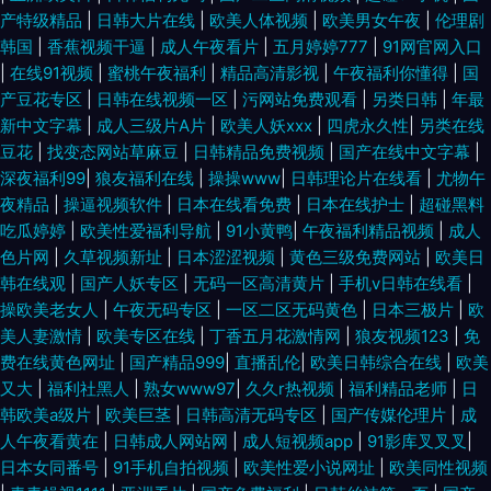
产特级精品
|
日韩大片在线
|
欧美人体视频
|
欧美男女午夜
|
伦理剧
韩国
|
香蕉视频干逼
|
成人午夜看片
|
五月婷婷777
|
91网官网入口
|
在线91视频
|
蜜桃午夜福利
|
精品高清影视
|
午夜福利你懂得
|
国
产豆花专区
|
日韩在线视频一区
|
污网站免费观看
|
另类日韩
|
年最
新中文字幕
|
成人三级片A片
|
欧美人妖xxx
|
四虎永久性
|
另类在线
豆花
|
找变态网站草麻豆
|
日韩精品免费视频
|
国产在线中文字幕
|
深夜福利99
|
狼友福利在线
|
操操www
|
日韩理论片在线看
|
尤物午
夜精品
|
操逼视频软件
|
日本在线看免费
|
日本在线护士
|
超碰黑料
吃瓜婷婷
|
欧美性爱福利导航
|
91小黄鸭
|
午夜福利精品视频
|
成人
色片网
|
久草视频新址
|
日本涩涩视频
|
黄色三级免费网站
|
欧美日
韩在线观
|
国产人妖专区
|
无码一区高清黄片
|
手机v日韩在线看
|
操欧美老女人
|
午夜无码专区
|
一区二区无码黄色
|
日本三极片
|
欧
美人妻激情
|
欧美专区在线
|
丁香五月花激情网
|
狼友视频123
|
免
费在线黄色网址
|
国产精品999
|
直播乱伦
|
欧美日韩综合在线
|
欧美
又大
|
福利社黑人
|
熟女www97
|
久久r热视频
|
福利精品老师
|
日
韩欧美a级片
|
欧美巨茎
|
日韩高清无码专区
|
国产传媒伦理片
|
成
人午夜看黄在
|
日韩成人网站网
|
成人短视频app
|
91影库叉叉叉
|
日本女同番号
|
91手机自拍视频
|
欧美性爱小说网址
|
欧美同性视频