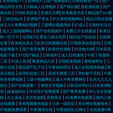
|
青青操视1111
|
亚洲看片
|
国产免费福利
|
日韩丝袜第一页
|
国产
精品同性女性
|
日韩成人伦理电影
|
国产萌白酱
|
亚欧洲在线
|
国产
偷自拍
|
日韩欧美超逼
|
亚洲五月网
|
欧美极度另类
|
精品国产sm最
|
三级在线a片
|
亚洲国产美女
|
护士泄密视频网站
|
精品日韩在线播
放
|
久久免费福利视频
|
三级网站视频孕妇
|
97成人
|
日韩性生活片
|
成人三级视频网站
|
国产在线视频91
|
免费三片在线播放
|
欧美日
韩一区不卡
|
伦理影片
|
黄色三级女高男
|
国内自产拍自拍
|
岛国网
址黄
|
欧美精品美女
|
欧美日韩视频在线
|
日韩欧美在线影院
|
日韩
电影网新片
|
国产青草免费
|
欧美性性潮喷
|
91尤物大神
|
日本高清
电影下载
|
911国产精品
|
日韩福利
|
成人日韩激情
|
午夜丁香激情
二区
|
91成人高清
|
殴美精品六区
|
日韩欧美视频
|
蜜桃福利社
|
三
级片总站
|
精品国产乱子伦
|
午夜福利理论
|
成人在线激情视频
|
欧
美日韩乱
|
操孕妇在线二区
|
亚洲主播第二页
|
孕妇被干无码
|
午夜
性色免费视频
|
三级小视频网站
|
成人午夜免费网站
|
乱伦九九九九
精品
|
国产在线观看一
|
激情文学视频
|
日韩无码孕妇
|
日本亚洲欧
美
|
操逼福利社
|
年伦理片免费观看
|
国产青草免费
|
伊人东京热蜜
桃
|
久久肏逼
|
东京热加勒
|
四虎美女
|
AV免费在线观看
|
国内三级
在线观看
|
香蕉视频黄色电影
|
日本一级影院
|
美女网站视频很色
|
91视频免费观看
|
午夜激情在线
|
午夜福利乱伦网址
|
在线观看h网