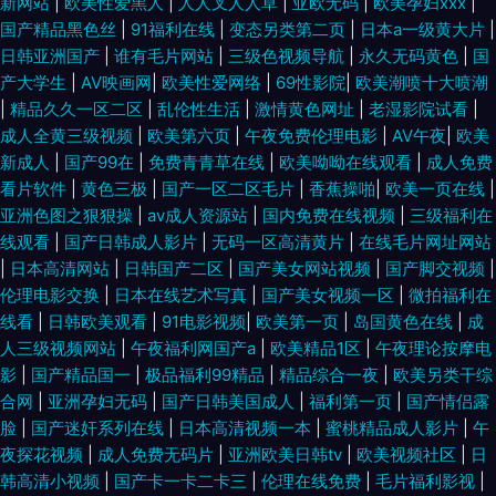
新网站
|
欧美性爱黑人
|
人人叉人人草
|
亚欧无码
|
欧美孕妇xxx
|
国产精品黑色丝
|
91福利在线
|
变态另类第二页
|
日本a一级黄大片
|
日韩亚洲国产
|
谁有毛片网站
|
三级色视频导航
|
永久无码黄色
|
国
产大学生
|
AV映画网
|
欧美性爱网络
|
69性影院
|
欧美潮喷十大喷潮
|
精品久久一区二区
|
乱伦性生活
|
激情黄色网址
|
老湿影院试看
|
成人全黄三级视频
|
欧美第六页
|
午夜免费伦理电影
|
AV午夜
|
欧美
新成人
|
国产99在
|
免费青青草在线
|
欧美呦呦在线观看
|
成人免费
看片软件
|
黄色三极
|
国产一区二区毛片
|
香蕉操啪
|
欧美一页在线
|
亚洲色图之狠狠操
|
av成人资源站
|
国内免费在线视频
|
三级福利在
线观看
|
国产日韩成人影片
|
无码一区高清黄片
|
在线毛片网址网站
|
日本高清网站
|
日韩国产二区
|
国产美女网站视频
|
国产脚交视频
|
伦理电影交换
|
日本在线艺术写真
|
国产美女视频一区
|
微拍福利在
线看
|
日韩欧美观看
|
91电影视频
|
欧美第一页
|
岛国黄色在线
|
成
人三级视频网站
|
午夜福利网国产a
|
欧美精品1区
|
午夜理论按摩电
影
|
国产精品国一
|
极品福利99精品
|
精品综合一夜
|
欧美另类干综
合网
|
亚洲孕妇无码
|
国产日韩美国成人
|
福利第一页
|
国产情侣露
脸
|
国产迷奸系列在线
|
日本高清视频一本
|
蜜桃精品成人影片
|
午
夜探花视频
|
成人免费无码片
|
亚洲欧美日韩tv
|
欧美视频社区
|
日
韩高清小视频
|
国产卡一卡二卡三
|
伦理在线免费
|
毛片福利影视
|