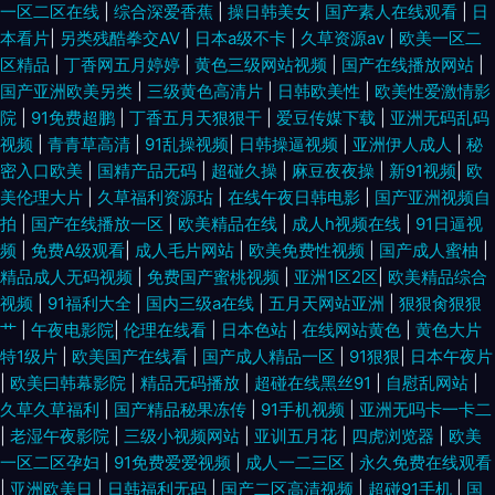
一区二区在线
|
综合深爱香蕉
|
操日韩美女
|
国产素人在线观看
|
日
本看片
|
另类残酷拳交AV
|
日本a级不卡
|
久草资源av
|
欧美一区二
线 动漫人妖自慰射精潮喷 丫头把腿开一点就不疼 久久欧美视频 91蜜桃在线
区精品
|
丁香网五月婷婷
|
黄色三级网站视频
|
国产在线播放网站
|
国产亚洲欧美另类
|
三级黄色高清片
|
日韩欧美性
|
欧美性爱激情影
看 日本伊人色 国产精品盗摄视频 亚洲日韩国产制服在线 免费看一级电影 a
院
|
91免费超鹏
|
丁香五月天狠狠干
|
爱豆传媒下载
|
亚洲无码乱码
视频
|
青青草高清
|
91乱操视频
|
日韩操逼视频
|
亚洲伊人成人
|
秘
级欧美乱 视频黄版 国产在线高清理伦 自产精品视频在线看 人妖看片AV网站
密入口欧美
|
国精产品无码
|
超碰久操
|
麻豆夜夜操
|
新91视频
|
欧
美伦理大片
|
久草福利资源玷
|
在线午夜日韩电影
|
国产亚洲视频自
国产第20页 亚洲欧美自 免费的瑟瑟的网站 白丝黑丝美女九一搞黄视频 婷婷
拍
|
国产在线播放一区
|
欧美精品在线
|
成人h视频在线
|
91日逼视
频
|
免费A级观看
|
成人毛片网站
|
欧美免费性视频
|
国产成人蜜柚
|
色在线 精品精品国产高清 91熟妇露脸 日韩伦理三区 国产全肉乱妇杂乱视频
精品成人无码视频
|
免费国产蜜桃视频
|
亚洲1区2区
|
欧美精品综合
视频
|
91福利大全
|
国内三级a在线
|
五月天网站亚洲
|
狠狠肏狠狠
在线播放一区二区三区
艹
|
午夜电影院
|
伦理在线看
|
日本色站
|
在线网站黄色
|
黄色大片
特1级片
|
欧美国产在线看
|
国产成人精品一区
|
91狠狠
|
日本午夜片
|
欧美曰韩幕影院
|
精品无码播放
|
超碰在线黑丝91
|
自慰乱网站
|
久草久草福利
|
国产精品秘果冻传
|
91手机视频
|
亚洲无吗卡一卡二
|
老湿午夜影院
|
三级小视频网站
|
亚训五月花
|
四虎浏览器
|
欧美
一区二区孕妇
|
91免费爱爱视频
|
成人一二三区
|
永久免费在线观看
|
亚洲欧美日
|
日韩福利无码
|
国产二区高清视频
|
超碰91手机
|
国